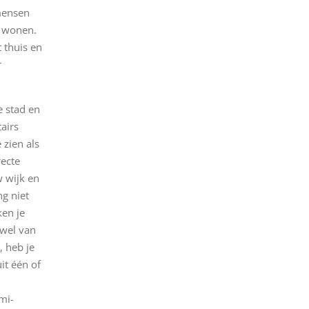
mensen
r wonen.
 thuis en
r
e stad en
airs
 zien als
recte
w wijk en
g niet
ken je
 wel van
, heb je
it één of
mi-