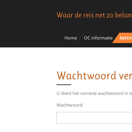
Ga
Waar de reis net zo belan
direct
naar
de
hoofdinhoud
Home
OC informatie
Setti
Wachtwoord ver
U dient het correcte wachtwoord in 
Wachtwoord