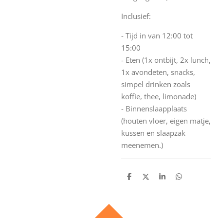
Inclusief:
- Tijd in van 12:00 tot
15:00
- Eten (1x ontbijt, 2x lunch,
1x avondeten, snacks,
simpel drinken zoals
koffie, thee, limonade)
- Binnenslaapplaats
(houten vloer, eigen matje,
kussen en slaapzak
meenemen.)
D
D
S
D
e
e
h
e
l
e
a
l
e
l
r
e
n
e
n