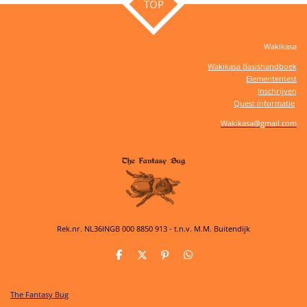
TOP
Wakikasa
Wakikasa Basishandboek
Elemententest
Inschrijven
Quest informatie
Wakikasa@gmail.com
Rek.nr. NL36INGB 000 8850 913 - t.n.v. M.M. Buitendijk
D
D
P
D
e
e
i
e
l
e
n
l
e
l
n
e
The Fantasy Bug
n
e
n