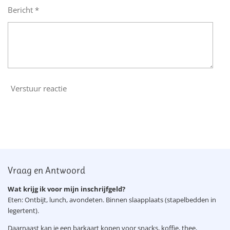
Bericht *
Verstuur reactie
Vraag en Antwoord
Wat krijg ik voor mijn inschrijfgeld?
Eten: Ontbijt, lunch, avondeten. Binnen slaapplaats (stapelbedden in
legertent).
Daarnaast kan je een barkaart kopen voor snacks, koffie, thee,