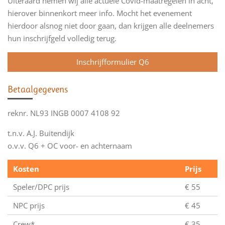
Uiteraard nemen wij alle actuele Covid-maatregelen in acht,
hierover binnenkort meer info. Mocht het evenement
hierdoor alsnog niet door gaan, dan krijgen alle deelnemers
hun inschrijfgeld volledig terug.
Inschrijfformulier Q6
Betaalgegevens
reknr. NL93 INGB 0007 4108 92
t.n.v. A.J. Buitendijk
o.v.v. Q6 + OC voor- en achternaam
Kosten
Prijs
Speler/DPC prijs
€ 55
NPC prijs
€ 45
Crew*
€ 35