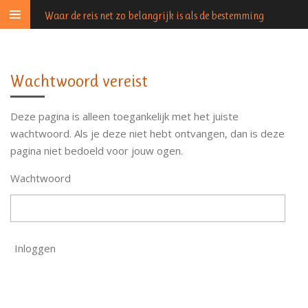
Ga
Waar de reis net zo belangrijk is als de bestemming
direct
naar
de
Wachtwoord vereist
hoofdinhoud
Deze pagina is alleen toegankelijk met het juiste
wachtwoord. Als je deze niet hebt ontvangen, dan is deze
pagina niet bedoeld voor jouw ogen.
Wachtwoord
Inloggen