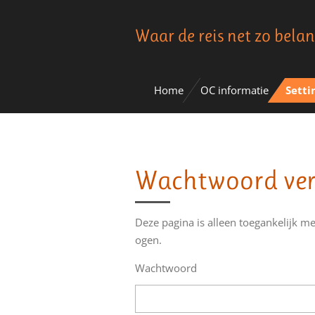
Ga
Waar de reis net zo belan
direct
naar
de
hoofdinhoud
Home
OC informatie
Setti
Wachtwoord ver
Deze pagina is alleen toegankelijk me
ogen.
Wachtwoord