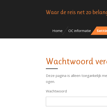
Ga
Waar de reis net zo belan
direct
naar
de
hoofdinhoud
Home
OC informatie
Sett
Wachtwoord vere
Deze pagina is alleen toegankelijk m
ogen.
Wachtwoord