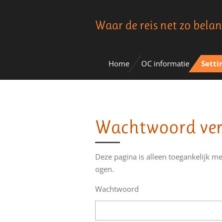
Ga
Waar de reis net zo belan
direct
naar
de
hoofdinhoud
Home
OC informatie
Setti
Wachtwoord ver
Deze pagina is alleen toegankelijk me
ogen.
Wachtwoord