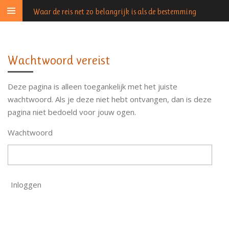
Ga
Waar de reis net zo belangrijk is als de bestemming
direct
naar
de
Wachtwoord vereist
hoofdinhoud
Deze pagina is alleen toegankelijk met het juiste
wachtwoord. Als je deze niet hebt ontvangen, dan is deze
pagina niet bedoeld voor jouw ogen.
Wachtwoord
Inloggen